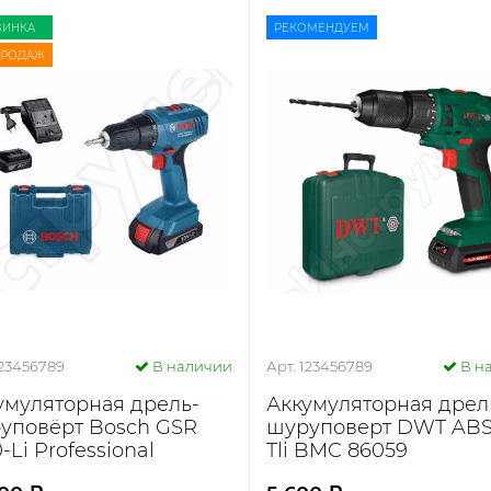
ВИНКА
РЕКОМЕНДУЕМ
ПРОДАЖ
123456789
В наличии
Арт. 123456789
В н
умуляторная дрель-
Аккумуляторная дрел
уповёрт Bosch GSR
шуруповерт DWT ABS
-Li Professional
Tli BMC 86059
1.9A8.307