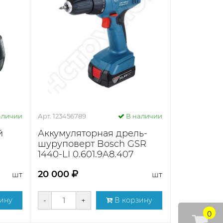
аличии
Арт. 123456789
В наличии
й
Аккумуляторная дрель-
шуруповерт Bosch GSR
1440-LI 0.601.9A8.407
20 000
шт
шт
ину
-
+
В корзину
0