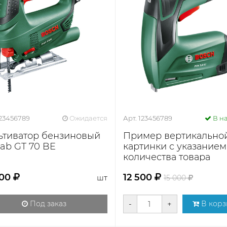
123456789
Ожидается
Арт. 123456789
В н
ьтиватор бензиновый
Пример вертикально
rab GT 70 BE
картинки с указанием
количества товара
000
12 500
шт
15 000
Под заказ
-
+
В корз