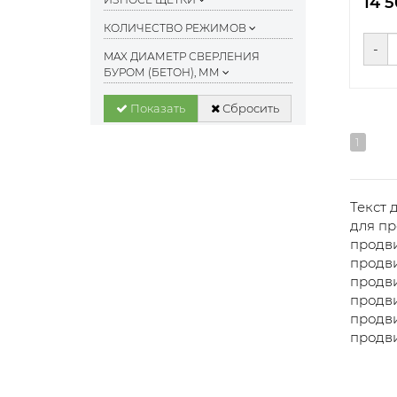
14 
КОЛИЧЕСТВО РЕЖИМОВ
-
MAX ДИАМЕТР СВЕРЛЕНИЯ
БУРОМ (БЕТОН), ММ
Показать
Сбросить
1
Текст 
для пр
продви
продви
продви
продви
продви
продви